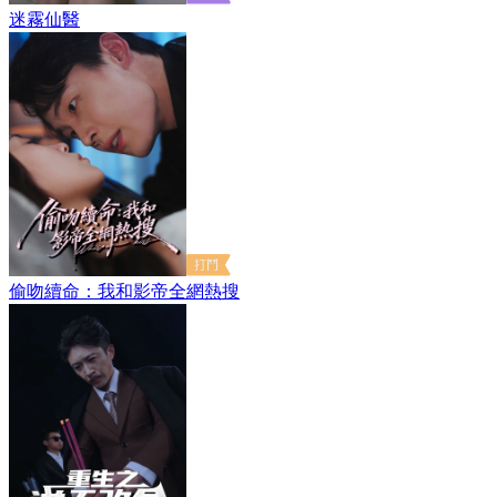
迷霧仙醫
偷吻續命：我和影帝全網熱搜