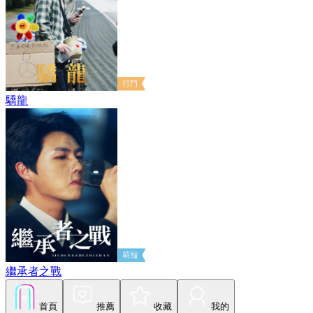
驕龍
繼承者之戰
首頁
推薦
收藏
我的