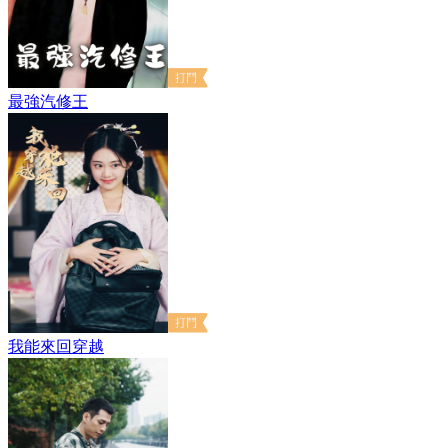
最強汽修王
我能來回穿越