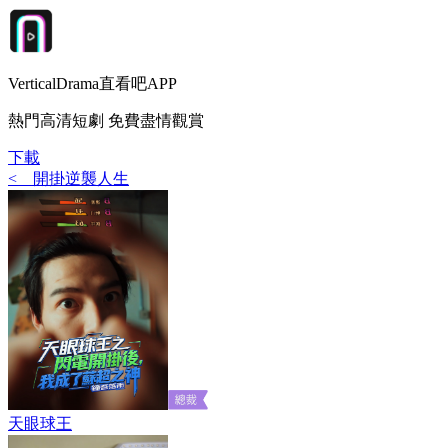
VerticalDrama直看吧APP
熱門高清短劇 免費盡情觀賞
下載
<
開掛逆襲人生
天眼球王