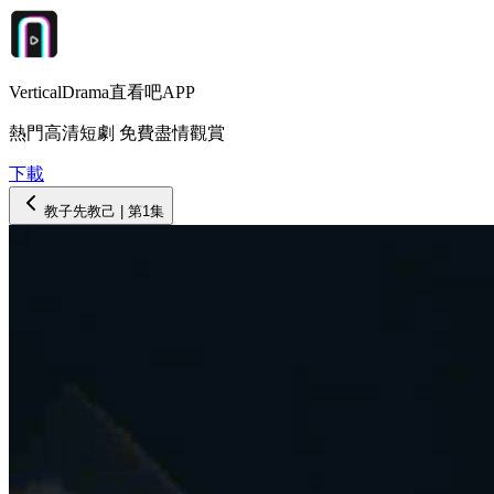
VerticalDrama直看吧APP
熱門高清短劇 免費盡情觀賞
下載
教子先教己
| 第
1
集