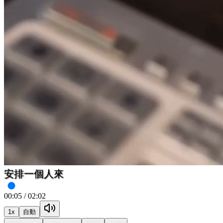
東郊八號別墅
00:05
/
02:02
1
x
自動