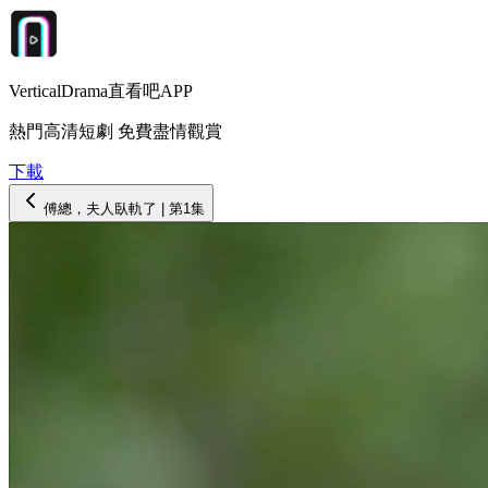
VerticalDrama直看吧APP
熱門高清短劇 免費盡情觀賞
下載
傅總，夫人臥軌了
| 第
1
集