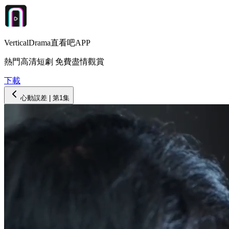
VerticalDrama直看吧APP
熱門高清短劇 免費盡情觀賞
下載
心動誤差
| 第
1
集