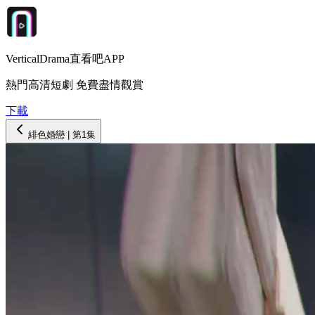
VerticalDrama直看吧APP
熱門高清短劇 免費盡情觀賞
下載
緋色婚戀
| 第
1
集